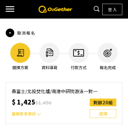
登 入
取消報名
選擇方案
資料填寫
付款方式
報名完成
桑富士/北投焚化爐/南港中研院游泳一對一
$
1,425
$
1,450
剩餘20組
選擇
展開更多資訊