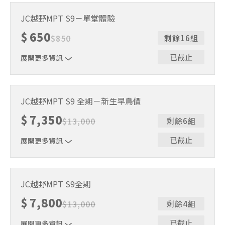
(舊生專屬－限定曾參與MPT 3堂課以上的夥伴)
JC越野MPT S9－單堂體驗
$
650
$
850
剩餘16組
已截止
展開更多資訊
單堂課程體驗 (紅繩課程除外)
JC越野MPT S9 全期－新生早鳥價
$
7,350
$
13,000
剩餘6組
已截止
展開更多資訊
早鳥價
JC越野MPT S9全期
$
7,800
$
13,000
剩餘4組
已截止
展開更多資訊