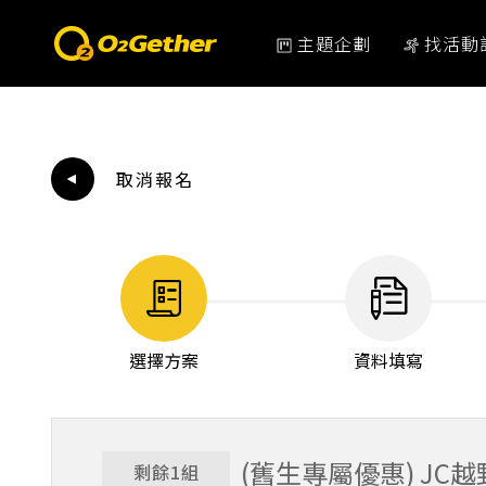
主題企劃
找活動
取消報名
選擇方案
資料填寫
(舊生專屬優惠) JC越
剩餘1組