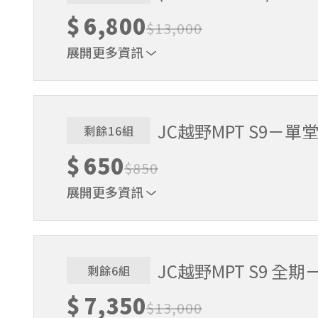
$
6,800
$
13,000
展開更多資訊
(舊生專屬－限定曾參與MPT 3堂課以上的夥伴)
JC越野MPT S9－單
剩餘16組
$
650
$
850
展開更多資訊
單堂課程體驗 (紅繩課程除外)
JC越野MPT S9 全
剩餘6組
$
7,350
$
13,000