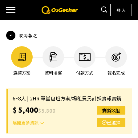
登 入
取消報名
選擇方案
資料填寫
付款方式
報名完成
6~8人 | 2HR 單堂包班方案/場租費另計採實報實銷
$
5,400
$
5,800
剩餘8組
已選擇
展開更多資訊