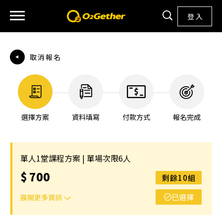
登 入
取消報名
選擇方案
資料填寫
付款方式
報名完成
單人1堂課程方案 | 單場次限6人
$
700
剩餘10組
已選擇
展開更多資訊