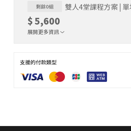
完成後，如因天候因素無法上課，僅提供課程延期
雙人4堂課程方案 | 
剩餘0組
名後視為您已同意上述規則。
$
5,600
展開更多資訊
｜雙人報名方案說明｜本課程採4人開班，6人滿
本功！ 如人數未達開班門檻，或因天候不佳無法如期
完成後，如因天候因素無法上課，僅提供課程延期
支援的付款類型
名後視為您已同意上述規則。