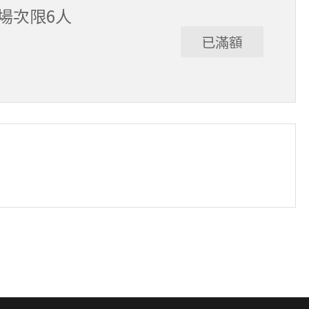
選項，恕不退費，請參閱【報名與課程異動規則】。報
單場次限6人
已滿額
班制。歡迎邀請親友一同報名參加，一起精進匹克球基
舉行，POA將視情況安排延期或併班處理。 ⚠️ 報名
選項，恕不退費，請參閱【報名與課程異動規則】。報