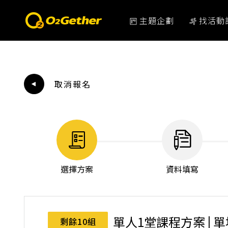
主題企劃
找活動
取消報名
選擇方案
資料填寫
單人1堂課程方案 | 
剩餘10組