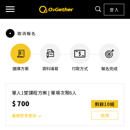
登 入
取消報名
選擇方案
資料填寫
付款方式
報名完成
單人1堂課程方案 | 單場次限6人
$
700
剩餘10組
選擇
展開更多資訊