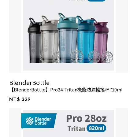
BlenderBottle
【BlenderBottle】Pro24-Tritan機能防漏搖搖杯710ml
NT$ 329