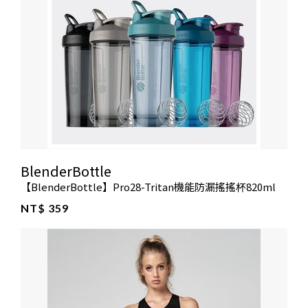
BlenderBottle
【BlenderBottle】Pro28-Tritan機能防漏搖搖杯820ml
NT$ 359