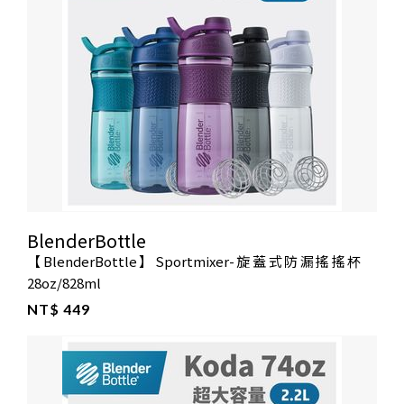
BlenderBottle
【BlenderBottle】Sportmixer-旋蓋式防漏搖搖杯
28oz/828ml
NT$ 449