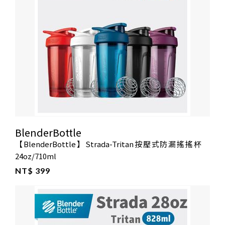
BlenderBottle
【BlenderBottle】Strada-Tritan按壓式防漏搖搖杯
24oz/710ml
NT$ 399