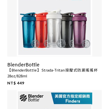
BlenderBottle
【BlenderBottle】Strada-Tritan按壓式防漏搖搖杯
28oz/828ml
NT$ 449