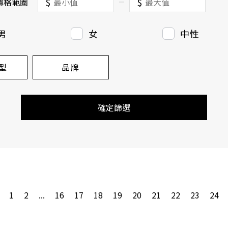
$
$
價格範圍
男
女
中性
型
品牌
確定篩選
1
2
...
16
17
18
19
20
21
22
23
24