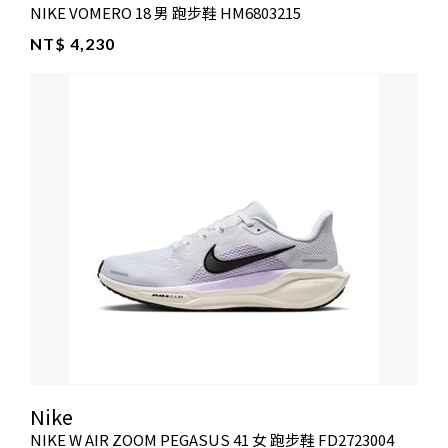
NIKE VOMERO 18 男 跑步鞋 HM6803215
NT$ 4,230
Nike
NIKE W AIR ZOOM PEGASUS 41 女 跑步鞋 FD2723004