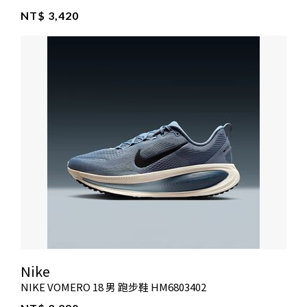
NT$ 3,420
Nike
NIKE VOMERO 18 男 跑步鞋 HM6803402