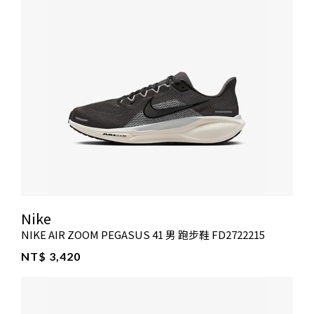
Nike
NIKE AIR ZOOM PEGASUS 41 男 跑步鞋 FD2722215
NT$ 3,420