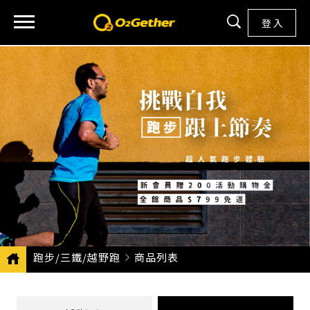
登 入
跑步/三鐵/越野跑
CURRENT:
商品列表