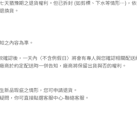
七天猶豫期之退貨權利。但已拆封 (如剪標、下水等情形…)，
退換貨。
知之內容為準。
收款確認後，一天內〈不含例假日〉將會有專人與您確認相關配送
廠商於約定配送時一併告知，廠商將保留出貨與否的權利。
生新品瑕疵之情形，您可申請退貨。
疑問，你可直接點選客服中心-聯絡客服。