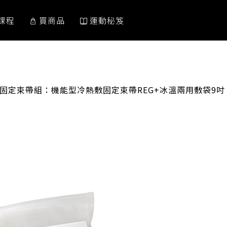
課程
買商品
運動秘笈
冰熱固定束帶組：機能型冷熱敷固定束帶REG+冰溫兩用敷袋9吋