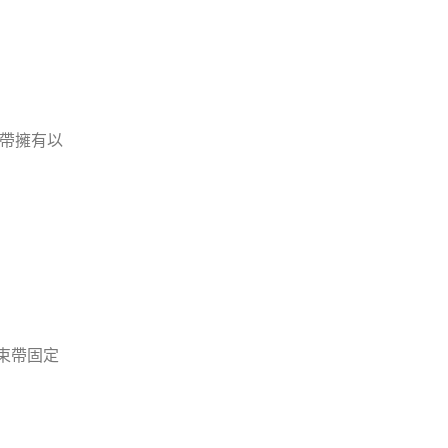
帶擁有以
束帶固定