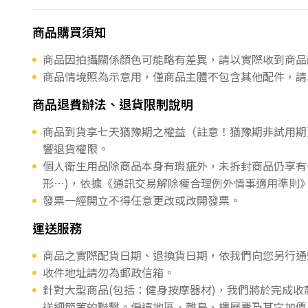
商品購買須知
商品因拍攝關係顏色可能略有差異，請以實際收到商品
商品情境照為示意用，僅商品主體不包含其他配件，請
商品退費辦法、退貨限制說明
商品到貨享七天猶豫期之權益（註意！猶豫期非試用期
響退貨權限。
個人衛生用品除商品本身有瑕疵外，未拆封商品仍享有
形…)，依據《通訊交易解除權合理例外情事適用準則
發票一經開立不得任意更改或改開發票。
運送服務
商品之實際配貨日期、退換貨日期，依我們向您另行通
收件地址請勿為郵政信箱。
針對大型商品(包括：健身按摩器材)，我們將於完成
送細節等的聯繫。偏遠地區、離島、樓層費及其它加價