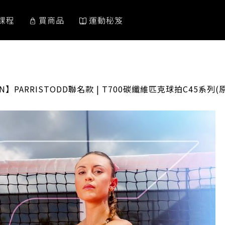
課程
買商品
運動秘笈
IN】PARRISTODD聯名款 | T700碳纖維匹克球拍C45系列