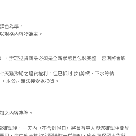
顏色為準。
以規格內容物為主。
），辦理退貨商品必須是全新狀態且包裝完整，否則將會影
七天猶豫期之退貨權利。但已拆封 (如剪標、下水等情
》，本公司無法接受退換貨。
知之內容為準。
收款確認後，一天內〈不含例假日〉將會有專人與您確認相關配
費用，皆由廠商於約定配送時一併告知，廠商將保留出貨與