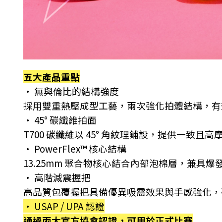
五大產品重點
• 無與倫比的結構強度
採用雙重熱壓成型工藝，兩次強化拍體結構，有
• 45° 碳纖維拍面
T700 碳纖維以 45° 角紋理鋪設，提供一致
• PowerFlex™ 核心結構
13.25mm 聚合物核心結合內部泡棉層，兼具
• 高階減震握把
高品質包覆握把具備優異吸震效果與手感強化，
• USAP / UPA 認證
通過兩大官方協會認證，可用於正式比賽