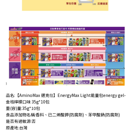
品名
:
【AminoMax 邁克仕】EnergyMax Light能量包energy gel-
金桔檸檬口味 35g*10包
重
(
容
)
量
:35g*10
包
食品添加物名稱
:
香料、已二烯酸鉀
(
防腐劑
)
、苯甲酸鈉
(
防腐劑
)
是否有過敏源
:
否
原產地
:
台灣