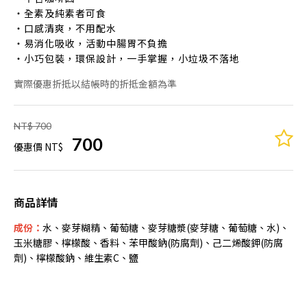
‧全素及純素者可食
‧口感清爽，不用配水
‧易消化吸收，活動中腸胃不負擔
‧小巧包裝，環保設計，一手掌握，小垃圾不落地
實際優惠折抵以結帳時的折抵金額為準
NT$ 700
700
優惠價 NT$
商品詳情
成份：
水、麥芽糊精、葡萄糖、麥芽糖漿(麥芽糖、葡萄糖、水)、
玉米糖膠、檸檬酸、香料、苯甲酸鈉(防腐劑)、己二烯酸鉀(防腐
劑)、檸檬酸鈉、維生素C、鹽