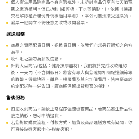
個人衛生用品除商品本身有瑕疵外，未拆封商品仍享有七天猶豫
期之退貨權利。但已拆封 (如剪標、下水等情形…)，依據《通訊
交易解除權合理例外情事適用準則》，本公司無法接受退換貨。
發票一經開立不得任意更改或改開發票。
運送服務
商品之實際配貨日期、退換貨日期，依我們向您另行通知之內容
為準。
收件地址請勿為郵政信箱。
針對大型商品(包括：健身按摩器材)，我們將於完成收款確認
後，一天內〈不含例假日〉將會有專人與您確認相關配送細節等
的聯繫。偏遠地區、離島、樓層費及其它加價費用，皆由廠商於
約定配送時一併告知，廠商將保留出貨與否的權利。
售後服務
如您收到商品，請依正常程序儘速檢查商品，若商品發生新品瑕
疵之情形，您可申請退貨。
若您對於購買流程、付款方式、退貨及商品運送方式有疑問，你
可直接點選客服中心-聯絡客服。