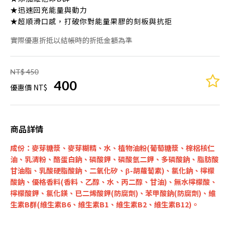
★迅速回充能量與動力
★超順滑口感，打破你對能量果膠的刻板與抗拒
實際優惠折抵以結帳時的折抵金額為準
NT$ 450
400
優惠價 NT$
商品詳情
成份：
麥芽糖漿、麥芽糊精、水、植物油粉(葡萄糖漿、棕梠核仁
油、乳清粉、酪蛋白鈉、磷酸鉀、磷酸氫二鉀、多磷酸鈉、脂肪酸
甘油脂、乳酸硬脂酸鈉、二氧化矽、β-胡蘿蔔素)、氯化鈉、檸檬
酸鈉、優格香料(香料、乙醇、水、丙二醇、甘油)、無水檸檬酸、
檸檬酸鉀、氯化鎂、已二烯酸鉀(防腐劑)、苯甲酸鈉(防腐劑)、維
生素B群(維生素B6、維生素B1、維生素B2、維生素B12)。