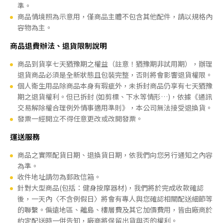
準。
商品情境照為示意用，僅商品主體不包含其他配件，請以規格內
容物為主。
商品退費辦法、退貨限制說明
商品到貨享七天猶豫期之權益（註意！猶豫期非試用期），辦理
退貨商品必須是全新狀態且包裝完整，否則將會影響退貨權限。
個人衛生用品除商品本身有瑕疵外，未拆封商品仍享有七天猶豫
期之退貨權利。但已拆封 (如剪標、下水等情形…)，依據《通訊
交易解除權合理例外情事適用準則》，本公司無法接受退換貨。
發票一經開立不得任意更改或改開發票。
運送服務
商品之實際配貨日期、退換貨日期，依我們向您另行通知之內容
為準。
收件地址請勿為郵政信箱。
針對大型商品(包括：健身按摩器材)，我們將於完成收款確認
後，一天內〈不含例假日〉將會有專人與您確認相關配送細節等
的聯繫。偏遠地區、離島、樓層費及其它加價費用，皆由廠商於
約定配送時一併告知，廠商將保留出貨與否的權利。