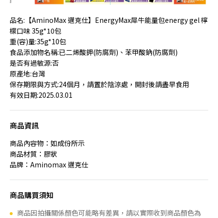
品名
:【AminoMax 邁克仕】EnergyMax犀牛能量包energy gel 檸
檬口味 35g*10包
重
(
容
)
量
:
35g*10包
食品添加物名稱
:
已二烯酸鉀(防腐劑)、苯甲酸鈉(防腐劑)
是否有過敏源
:否
原產地
:台灣
保存期限與方式
:24個月
，請置於陰涼處，開封後請盡早食用
有效日期
:2025.03.01
商品資訊
商品內容物：如成份所示
商品材質：膠狀
品牌：Aminomax 邁克仕
商品購買須知
商品因拍攝關係顏色可能略有差異，請以實際收到商品顏色為