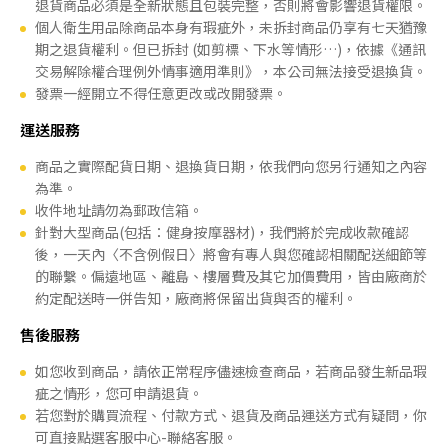
退貨商品必須是全新狀態且包裝完整，否則將會影響退貨權限。
個人衛生用品除商品本身有瑕疵外，未拆封商品仍享有七天猶豫
期之退貨權利。但已拆封 (如剪標、下水等情形…)，依據《通訊
交易解除權合理例外情事適用準則》，本公司無法接受退換貨。
發票一經開立不得任意更改或改開發票。
運送服務
商品之實際配貨日期、退換貨日期，依我們向您另行通知之內容
為準。
收件地址請勿為郵政信箱。
針對大型商品(包括：健身按摩器材)，我們將於完成收款確認
後，一天內〈不含例假日〉將會有專人與您確認相關配送細節等
的聯繫。偏遠地區、離島、樓層費及其它加價費用，皆由廠商於
約定配送時一併告知，廠商將保留出貨與否的權利。
售後服務
如您收到商品，請依正常程序儘速檢查商品，若商品發生新品瑕
疵之情形，您可申請退貨。
若您對於購買流程、付款方式、退貨及商品運送方式有疑問，你
可直接點選客服中心-聯絡客服。