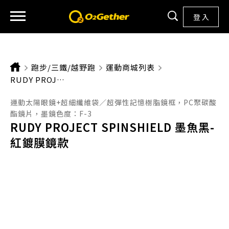
登 入
跑步/三鐵/越野跑
運動商城列表
CURRENT:
RUDY PROJECT SPINSHIELD 墨魚黑-紅鍍膜鏡款
運動太陽眼鏡+超細纖維袋／超彈性記憶樹脂鏡框，PC聚碳酸
酯鏡片，墨鏡色度：F-3
RUDY PROJECT SPINSHIELD 墨魚黑-
紅鍍膜鏡款