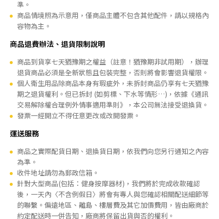
準。
商品情境照為示意用，僅商品主體不包含其他配件，請以規格內
容物為主。
商品退費辦法、退貨限制說明
商品到貨享七天猶豫期之權益（註意！猶豫期非試用期），辦理
退貨商品必須是全新狀態且包裝完整，否則將會影響退貨權限。
個人衛生用品除商品本身有瑕疵外，未拆封商品仍享有七天猶豫
期之退貨權利。但已拆封 (如剪標、下水等情形…)，依據《通訊
交易解除權合理例外情事適用準則》，本公司無法接受退換貨。
發票一經開立不得任意更改或改開發票。
運送服務
商品之實際配貨日期、退換貨日期，依我們向您另行通知之內容
為準。
收件地址請勿為郵政信箱。
針對大型商品(包括：健身按摩器材)，我們將於完成收款確認
後，一天內〈不含例假日〉將會有專人與您確認相關配送細節等
的聯繫。偏遠地區、離島、樓層費及其它加價費用，皆由廠商於
約定配送時一併告知，廠商將保留出貨與否的權利。