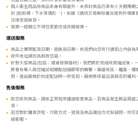
個人衛生用品除商品本身有瑕疵外，未拆封商品仍享有七天猶豫期
封 (如剪標、下水等情形…)，依據《通訊交易解除權合理例外情事
法接受退換貨。
發票一經開立不得任意更改或改開發票。
運送服務
商品之實際配貨日期、退換貨日期，依我們向您另行通知之內容為
收件地址請勿為郵政信箱。
針對大型商品(包括：健身按摩器材)，我們將於完成收款確認後，
將會有專人與您確認相關配送細節等的聯繫。偏遠地區、離島、樓
用，皆由廠商於約定配送時一併告知，廠商將保留出貨與否的權利
售後服務
如您收到商品，請依正常程序儘速檢查商品，若商品發生新品瑕疵
貨。
若您對於購買流程、付款方式、退貨及商品運送方式有疑問，你可
絡客服。