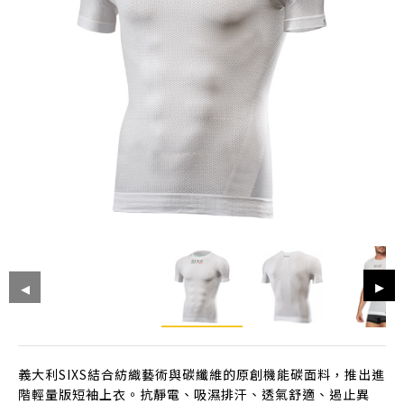
義大利SIXS結合紡織藝術與碳纖維的原創機能碳面料，推出進
階輕量版短袖上衣。抗靜電、吸濕排汗、透氣舒適、遏止異