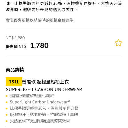
味，比標準版面料更減輕36%，溫控機制再提升，大熱天汗流
浹背時，體驗前所未見的透氣涼爽性。
實際優惠折抵以結帳時的折抵金額為準
NT$ 1,980
1,780
優惠價 NT$
商品詳情
TS1L
機能碳 超輕量短袖上衣
SUPERLIGHT CARBON UNDERWEAR
進階版機能碳輕量化纖維
SuperLight CarbonUnderwear®
比標準版更輕量36%，溫控機制再升級
吸濕排汗、透氣舒適、抗靜電遏止異味
炎熱氣候下更加彰顯通風涼爽效果