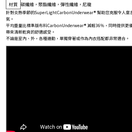
材質
碳纖維，聚酯纖維，彈性纖維，尼龍
針對炎熱季節的SuperLightCarbonUnderwear® 幫助您克服令
氣。
平均重量比標準版布料CarbonUnderwear® 減輕36％，同時提
帶來清新乾爽的舒適感受。
不論是室內、外，各種運動，單獨穿著或作為內衣搭配都非常適合。