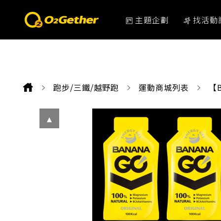
主題企劃
找活動
跑步/三鐵/越野跑
運動商城列表
CU
【