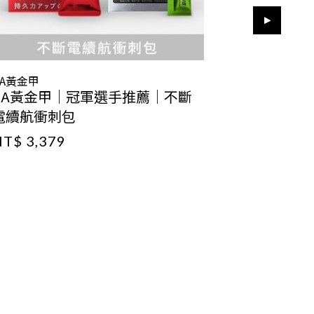
GA黃金甲
GA黃金甲
GA黃金甲｜冠軍選手推薦｜不斷
GA黃金甲
電續航衝刺包
有感太空
T$ 3,379
NT$ 3,02