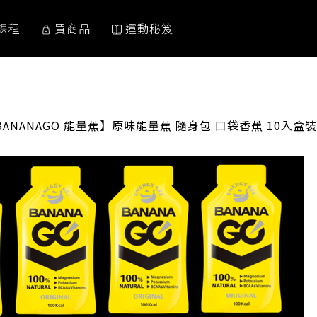
課程
買商品
運動秘笈
RRENT:
BANANAGO 能量蕉】原味能量蕉 隨身包 口袋香蕉 10入盒裝