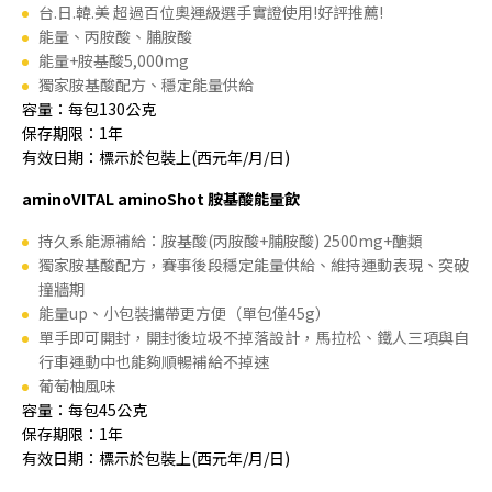
台.日.韓.美 超過百位奧運級選手實證使用!好評推薦!
能量、丙胺酸、脯胺酸
能量+胺基酸5,000mg
獨家胺基酸配方、穩定能量供給
容量：每包130公克
保存期限：1年
有效日期：標示於包裝上(西元年/月/日)
aminoVITAL aminoShot 胺基酸能量飲
持久系能源補給：胺基酸(丙胺酸+脯胺酸) 2500mg+醣類
獨家胺基酸配方，賽事後段穩定能量供給、維持運動表現、突破
撞牆期
能量up、小包裝攜帶更方便（單包僅45g）
單手即可開封，開封後垃圾不掉落設計，馬拉松、鐵人三項與自
行車運動中也能夠順暢補給不掉速
葡萄柚風味
容量：每包45公克
保存期限：1年
有效日期：標示於包裝上(西元年/月/日)