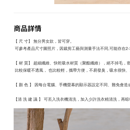
商品詳情
【 尺 寸】 無分男女款，皆可穿。
 可參考產品尺寸圖照片，因裁剪工藝與測量手法不同,可能存在2-3
【 材 質】 超細纖維、快乾吸水材質（聚酯纖維），絕不掉毛，
 比較保暖不透風， 也比較輕，攜帶方便，不易發臭，吸水很快、
【 顏 色 】 因每台電腦、手機螢幕的顯示器設定不同、難免會造
【清 洗 建 議 】 可丟入洗衣機清洗，加入少許洗衣精清洗，