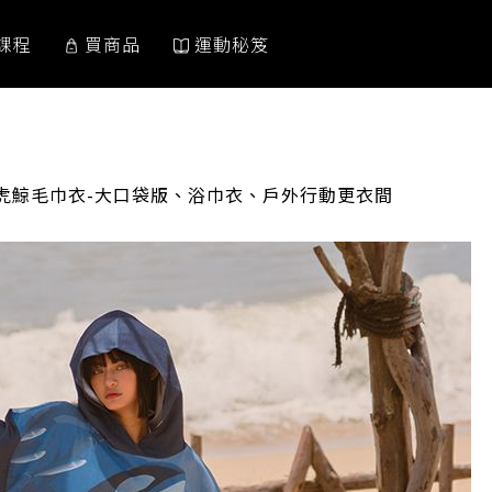
課程
買商品
運動秘笈
E 虎鯨毛巾衣-大口袋版、浴巾衣、戶外行動更衣間