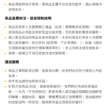
商品情境照為示意用，僅商品主體不包含其他配件，請以規格內
容物為主。
商品退費辦法、退貨限制說明
商品到貨享七天猶豫期之權益（註意！猶豫期非試用期），辦理
退貨商品必須是全新狀態且包裝完整，否則將會影響退貨權限。
個人衛生用品除商品本身有瑕疵外，未拆封商品仍享有七天猶豫
期之退貨權利。但已拆封 (如剪標、下水等情形…)，依據《通訊
交易解除權合理例外情事適用準則》，本公司無法接受退換貨。
發票一經開立不得任意更改或改開發票。
運送服務
商品之實際配貨日期、退換貨日期，依我們向您另行通知之內容
為準。
收件地址請勿為郵政信箱。
針對大型商品(包括：健身按摩器材)，我們將於完成收款確認
後，一天內〈不含例假日〉將會有專人與您確認相關配送細節等
的聯繫。偏遠地區、離島、樓層費及其它加價費用，皆由廠商於
約定配送時一併告知，廠商將保留出貨與否的權利。