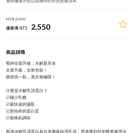
實際優惠折抵以結帳時的折抵金額為準
NT$ 2,550
2,550
優惠價 NT$
商品詳情
戰神全面升級，水解新革命
全面升級，全新包裝！
吸收快一點，進步無極限！
什麼是水解乳清蛋白？
☑極少乳糖
☑最快速的攝取
☑更純粹的蛋白質
☑最棒的調味
戰神水解乳清蛋白來自美國最純淨乳源，透過專利技術酵素處理水