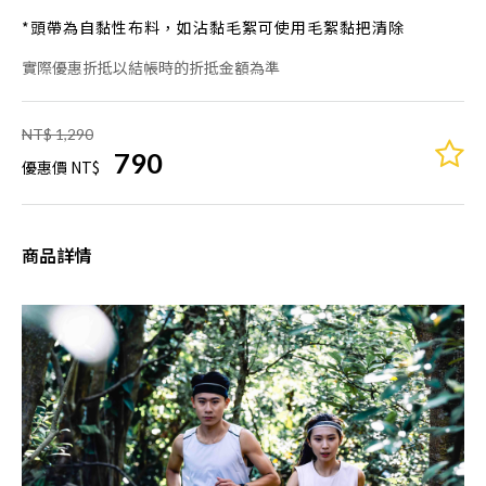
*頭帶為自黏性布料，如沾黏毛絮可使用毛絮黏把清除
實際優惠折抵以結帳時的折抵金額為準
NT$ 1,290
790
優惠價 NT$
商品詳情