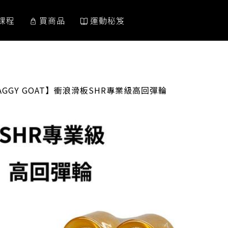
課程
買商品
運動秘笈
ENT:
AGGY GOAT】衝浪滑板SHR專業級高回彈輪