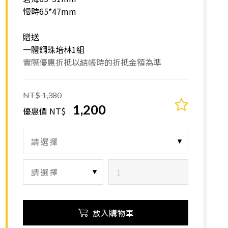
慢時65*47mm
贈送
一體鋼珠培林1組
實際優惠折抵以結帳時的折抵金額為準
NT$ 1,380
1,200
優惠價 NT$
放入購物車