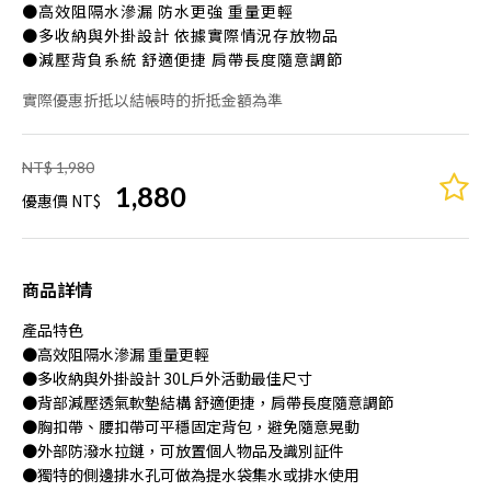
●高效阻隔水滲漏 防水更強 重量更輕
●多收納與外掛設計 依據實際情況存放物品
●減壓背負系統 舒適便捷 肩帶長度隨意調節
實際優惠折抵以結帳時的折抵金額為準
NT$ 1,980
1,880
優惠價 NT$
商品詳情
產品特色
●高效阻隔水滲漏 重量更輕
●多收納與外掛設計 30L戶外活動最佳尺寸
●背部減壓透氣軟墊結構 舒適便捷，肩帶長度隨意調節
●胸扣帶、腰扣帶可平穩固定背包，避免隨意晃動
●外部防潑水拉鏈，可放置個人物品及識別証件
●獨特的側邊排水孔可做為提水袋集水或排水使用