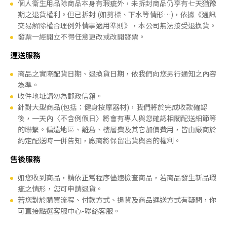
個人衛生用品除商品本身有瑕疵外，未拆封商品仍享有七天猶豫
期之退貨權利。但已拆封 (如剪標、下水等情形…)，依據《通訊
交易解除權合理例外情事適用準則》，本公司無法接受退換貨。
發票一經開立不得任意更改或改開發票。
運送服務
商品之實際配貨日期、退換貨日期，依我們向您另行通知之內容
為準。
收件地址請勿為郵政信箱。
針對大型商品(包括：健身按摩器材)，我們將於完成收款確認
後，一天內〈不含例假日〉將會有專人與您確認相關配送細節等
的聯繫。偏遠地區、離島、樓層費及其它加價費用，皆由廠商於
約定配送時一併告知，廠商將保留出貨與否的權利。
售後服務
如您收到商品，請依正常程序儘速檢查商品，若商品發生新品瑕
疵之情形，您可申請退貨。
若您對於購買流程、付款方式、退貨及商品運送方式有疑問，你
可直接點選客服中心-聯絡客服。