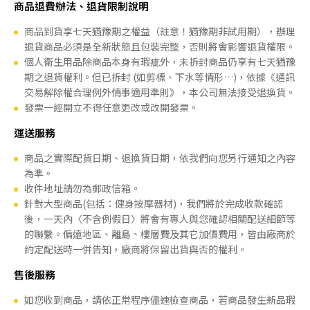
商品退費辦法、退貨限制說明
商品到貨享七天猶豫期之權益（註意！猶豫期非試用期），辦理
退貨商品必須是全新狀態且包裝完整，否則將會影響退貨權限。
個人衛生用品除商品本身有瑕疵外，未拆封商品仍享有七天猶豫
期之退貨權利。但已拆封 (如剪標、下水等情形…)，依據《通訊
交易解除權合理例外情事適用準則》，本公司無法接受退換貨。
發票一經開立不得任意更改或改開發票。
運送服務
商品之實際配貨日期、退換貨日期，依我們向您另行通知之內容
為準。
收件地址請勿為郵政信箱。
針對大型商品(包括：健身按摩器材)，我們將於完成收款確認
後，一天內〈不含例假日〉將會有專人與您確認相關配送細節等
的聯繫。偏遠地區、離島、樓層費及其它加價費用，皆由廠商於
約定配送時一併告知，廠商將保留出貨與否的權利。
售後服務
如您收到商品，請依正常程序儘速檢查商品，若商品發生新品瑕