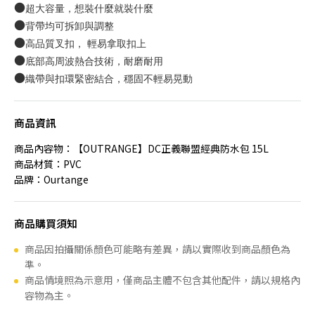
●
超大容量，想裝什麼就裝什麼
●
背帶均可拆卸與調整
●
高品質叉扣， 輕易拿取扣上
●
底部高周波熱合技術，耐磨耐用
●
織帶與扣環緊密結合，穩固不輕易晃動
商品資訊
商品內容物：【OUTRANGE】DC正義聯盟經典防水包 15L
商品材質：PVC
品牌：Ourtange
商品購買須知
商品因拍攝關係顏色可能略有差異，請以實際收到商品顏色為
準。
商品情境照為示意用，僅商品主體不包含其他配件，請以規格內
容物為主。