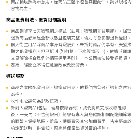
商品情境照為示意用，僅商品主體不包含其他配件，請以規格內
容物為主。
商品退費辦法、退貨限制說明
商品到貨享七天猶豫期之權益（註意！猶豫期非試用期），辦理
退貨商品必須是全新狀態且包裝完整，否則將會影響退貨權限。
個人衛生用品除商品本身有瑕疵外，未拆封商品仍享有七天猶豫
期之退貨權利。但已拆封 (如剪標、下水等情形…)，依據《通訊
交易解除權合理例外情事適用準則》，本公司無法接受退換貨。
發票一經開立不得任意更改或改開發票。
運送服務
商品之實際配貨日期、退換貨日期，依我們向您另行通知之內容
為準。
收件地址請勿為郵政信箱。
針對大型商品(包括：健身按摩器材)，我們將於完成收款確認
後，一天內〈不含例假日〉將會有專人與您確認相關配送細節等
的聯繫。偏遠地區、離島、樓層費及其它加價費用，皆由廠商於
約定配送時一併告知，廠商將保留出貨與否的權利。