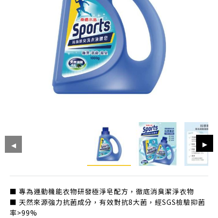
■ 專為運動機能衣物研發極淨皂配方，徹底消臭潔淨衣物
■ 天然來源強力抗菌成分，有效對抗8大菌，經SGS檢驗抑菌
率>99%