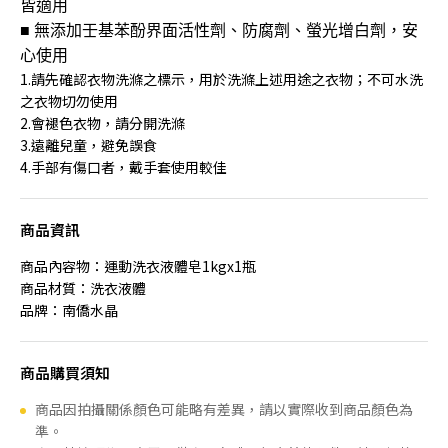
皆適用
■ 無添加壬基苯酚界面活性劑、防腐劑、螢光增白劑，安
心使用
1.請先確認衣物洗滌之標示，用於洗滌上述用途之衣物；不可水洗
之衣物切勿使用
2.會褪色衣物，請分開洗滌
3.遠離兒童，避免誤食
4.手部有傷口者，戴手套使用較佳
商品資訊
商品內容物：運動洗衣液體皂1kgx1瓶
商品材質：洗衣液體
品牌：南僑水晶
商品購買須知
商品因拍攝關係顏色可能略有差異，請以實際收到商品顏色為
準。