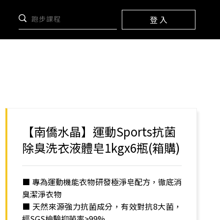
登 入
)
【南僑水晶】運動Sports抗菌
除臭洗衣液體皂1kgx6瓶(箱購)
■ 專為運動機能衣物研發極淨皂配方，徹底消
臭潔淨衣物
■ 天然來源強力抗菌成分，有效對抗8大菌，
經SGS檢驗抑菌率>99%