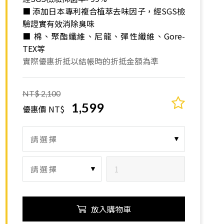
■ 添加日本專利複合植萃去味因子，經SGS檢
驗證實有效消除臭味
■ 棉、聚酯纖維、尼龍、彈性纖維、Gore-
TEX等
實際優惠折抵以結帳時的折抵金額為準
NT$ 2,100
1,599
優惠價 NT$
放入購物車