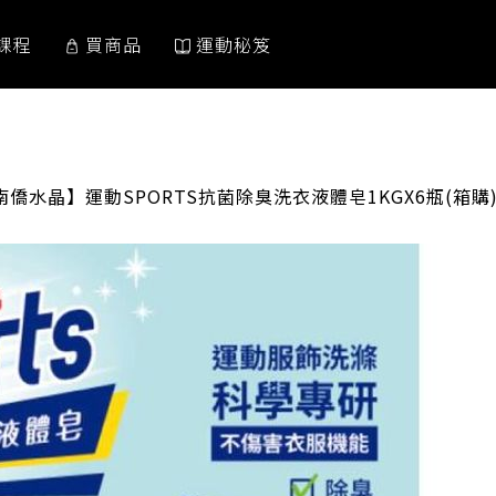
課程
買商品
運動秘笈
RRENT:
南僑水晶】運動SPORTS抗菌除臭洗衣液體皂1KGX6瓶(箱購