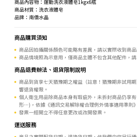
商品內容物：運動洗衣液體皂1kgx6瓶
商品材質：洗衣液體皂
品牌：南僑水晶
商品購買須知
商品因拍攝關係顏色可能略有差異，請以實際收到商品
商品情境照為示意用，僅商品主體不包含其他配件，請
商品退費辦法、退貨限制說明
商品到貨享七天猶豫期之權益（註意！猶豫期非試用期
響退貨權限。
個人衛生用品除商品本身有瑕疵外，未拆封商品仍享有
形…)，依據《通訊交易解除權合理例外情事適用準則
發票一經開立不得任意更改或改開發票。
運送服務
商品之實際配貨日期、退換貨日期，依我們向您另行通