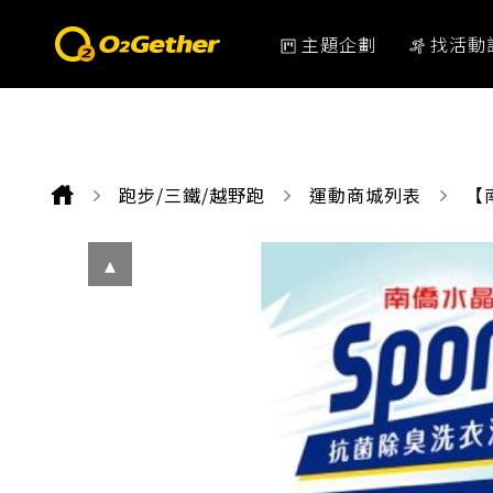
主題企劃
找活動
跑步/三鐵/越野跑
運動商城列表
CU
【