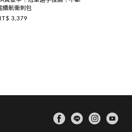
電續航衝刺包
有感太空
T$ 3,379
NT$ 3,02