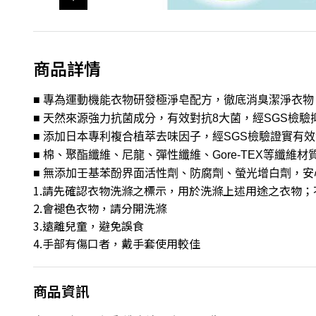
商品詳情
■ 專為運動機能衣物研發極淨皂配方，徹底消臭潔淨衣物
■ 天然來源強力抗菌成分，有效對抗8大菌，經SGS檢驗抑
■ 添加日本專利複合植萃去味因子，經SGS檢驗證實有
■ 棉、聚酯纖維、尼龍、彈性纖維、Gore-TEX等纖維材
■ 無添加壬基苯酚界面活性劑、防腐劑、螢光增白劑，安
1.請先確認衣物洗滌之標示，用於洗滌上述用途之衣物
2.會褪色衣物，請分開洗滌
3.遠離兒童，避免誤食
4.手部有傷口者，戴手套使用較佳
商品資訊