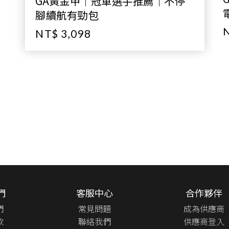
GA黃金甲｜冠軍選手推薦｜不停
腳續航有勁包
N
NT$ 3,098
們
客服中心
合作夥伴
們
常見問題
成為供應商
款
聯絡我們
供應商登入