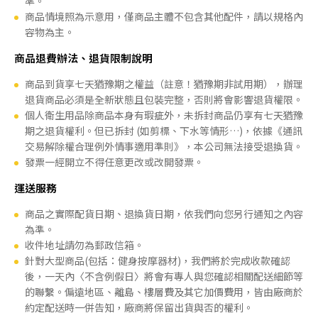
準。
商品情境照為示意用，僅商品主體不包含其他配件，請以規格內
容物為主。
商品退費辦法、退貨限制說明
商品到貨享七天猶豫期之權益（註意！猶豫期非試用期），辦理
退貨商品必須是全新狀態且包裝完整，否則將會影響退貨權限。
個人衛生用品除商品本身有瑕疵外，未拆封商品仍享有七天猶豫
期之退貨權利。但已拆封 (如剪標、下水等情形…)，依據《通訊
交易解除權合理例外情事適用準則》，本公司無法接受退換貨。
發票一經開立不得任意更改或改開發票。
運送服務
商品之實際配貨日期、退換貨日期，依我們向您另行通知之內容
為準。
收件地址請勿為郵政信箱。
針對大型商品(包括：健身按摩器材)，我們將於完成收款確認
後，一天內〈不含例假日〉將會有專人與您確認相關配送細節等
的聯繫。偏遠地區、離島、樓層費及其它加價費用，皆由廠商於
約定配送時一併告知，廠商將保留出貨與否的權利。