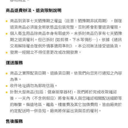
商品退費辦法、退貨限制說明
商品到貨享七天猶豫期之權益（註意！猶豫期非試用期），辦理
退貨商品必須是全新狀態且包裝完整，否則將會影響退貨權限。
個人衛生用品除商品本身有瑕疵外，未拆封商品仍享有七天猶豫
期之退貨權利。但已拆封 (如剪標、下水等情形…)，依據《通訊
交易解除權合理例外情事適用準則》，本公司無法接受退換貨。
發票一經開立不得任意更改或改開發票。
運送服務
商品之實際配貨日期、退換貨日期，依我們向您另行通知之內容
為準。
收件地址請勿為郵政信箱。
針對大型商品(包括：健身按摩器材)，我們將於完成收款確認
後，一天內〈不含例假日〉將會有專人與您確認相關配送細節等
的聯繫。偏遠地區、離島、樓層費及其它加價費用，皆由廠商於
約定配送時一併告知，廠商將保留出貨與否的權利。
售後服務