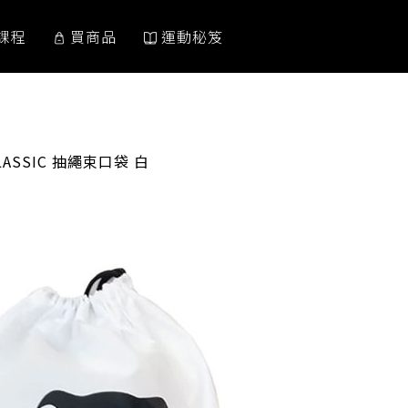
課程
買商品
運動秘笈
:
LASSIC 抽繩束口袋 白