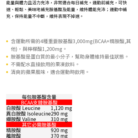
能量與體力且活力充沛，非常適合每日補充。運動前補充，可快
速、輕鬆、美味地補充胺基酸及能量，維持體能充沛；運動中補
充，保持能量不中斷，維持表現不掉速。
含運動所需的4種重要胺基酸3,000mg(BCAA+精胺酸,其
他)，與檸檬酸1,200mg。
胺基酸是蛋白質的最小分子，幫助身體維持最佳狀態。
不需配水直接飲用的果凍飲料。
清爽的蘋果風味，適合運動時飲用。
每包胺基酸含量
BCAA支鏈胺基酸
白胺酸 Leucine
1,120 mg
異白胺酸 Isoleucine
290 mg
纈胺酸 Valine
310 mg
其它必需胺基酸
精胺酸
920 mg
離胺酸
370 mg