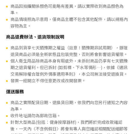
商品因拍攝關係顏色可能略有差異，請以實際收到商品顏色為
準。
商品情境照為示意用，僅商品主體不包含其他配件，請以規格內
容物為主。
商品退費辦法、退貨限制說明
商品到貨享七天猶豫期之權益（註意！猶豫期非試用期），辦理
退貨商品必須是全新狀態且包裝完整，否則將會影響退貨權限。
個人衛生用品除商品本身有瑕疵外，未拆封商品仍享有七天猶豫
期之退貨權利。但已拆封 (如剪標、下水等情形…)，依據《通訊
交易解除權合理例外情事適用準則》，本公司無法接受退換貨。
發票一經開立不得任意更改或改開發票。
運送服務
商品之實際配貨日期、退換貨日期，依我們向您另行通知之內容
為準。
收件地址請勿為郵政信箱。
針對大型商品(包括：健身按摩器材)，我們將於完成收款確認
後，一天內〈不含例假日〉將會有專人與您確認相關配送細節等