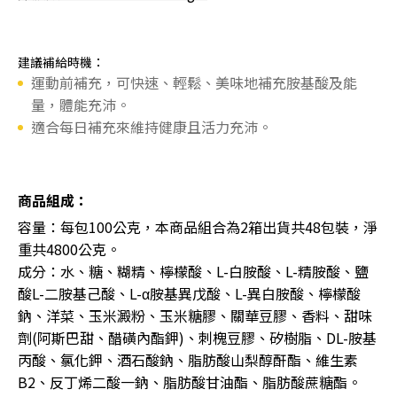
建議補給時機：
運動前補充，可快速、輕鬆、美味地補充胺基酸及能
量，體能充沛。
適合每日補充來維持健康且活力充沛。
商品組成：
容量：每包100公克，本商品組合為2箱出貨共48包裝，淨
重共4800公克。
成分：水、糖、糊精、檸檬酸、L-白胺酸、L-精胺酸、鹽
酸L-二胺基己酸、L-α胺基異戊酸、L-異白胺酸、檸檬酸
鈉、洋菜、玉米澱粉、玉米糖膠、關華豆膠、香料、甜味
劑(阿斯巴甜、醋磺內酯鉀)、刺槐豆膠、矽樹脂、DL-胺基
丙酸、氯化鉀、酒石酸鈉、脂肪酸山梨醇酐酯、維生素
B2、反丁烯二酸一鈉、脂肪酸甘油酯、脂肪酸蔗糖酯。