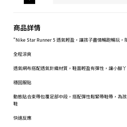
商品詳情
"Nike Star Runner 5 透氣輕盈，讓孩子盡情
全程涼爽
透氣網布搭配透氣針織材質，鞋面輕盈有彈性，讓小腳丫
穩固服貼
動態貼合束帶包覆足部中段，搭配彈性鬆緊帶鞋帶，為孩
鞋
快速反應