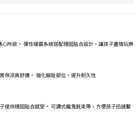
暢跑暢玩，隨心所欲。 彈性緩震系統搭配穩固貼合設計，讓孩子盡情玩樂
常保涼爽舒適。 強化腳趾部位，提升耐久性
子提供穩固貼合感受。 可調式魔鬼氈束帶，方便孩子迅速繫