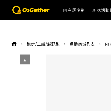
主題企劃
找活動
跑步/三鐵/越野跑
運動商城列表
CU
NI