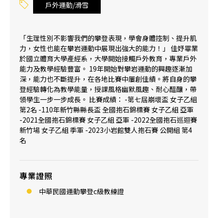
戶外運動/滑雪
「生理性別不影響我們的攀登表現，學會身體控制、提升肌
力，女性也能在攀岩運動中展現出強大的能力！」 佳妤畢業
於國立體育大學產經系，大學開始接觸戶外教育，專業戶外
能力及教學經驗豐富。 19年開始對攀岩運動的興趣逐漸加
深，能力也不斷提升，在各地比賽中屢創佳績。將自身的攀
登經驗轉化為教學能量，授課風格幽默風趣、耐心醞釀，帶
領學生一步一步成長。 比賽成績： -第七屆崩壞盃 女子乙組
第2名 -110年新竹縣縣長盃 全國抱石錦標賽 女子乙組 亞軍
-2021全國抱石錦標賽 女子乙組 亞軍 -2022全國抱石巡迴賽
新竹場 女子乙組 季軍 -2023小岩館雙人抱石賽 公開組 第4
名
專業證照
中華民國運動攀登c級教練證