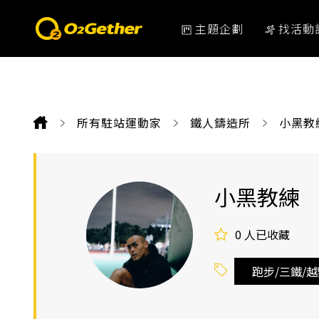
主題企劃
找活動
所有駐站運動家
鐵人鑄造所
CURRE
小黑教
小黑教練
0
人已收藏
跑步/三鐵/