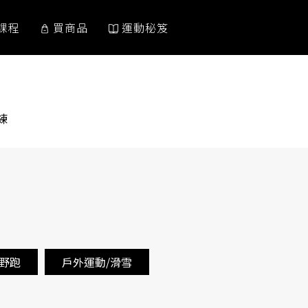
課程
買商品
運動秘笈
NT:
練
越野跑
戶外運動/滑雪