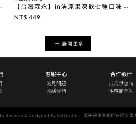
【台灣森永】in清涼果凍飲七種口味
★12入組★
NT$ 449
展開更多
們
客服中心
合作夥伴
們
常見問題
成為供應商
款
聯絡我們
供應商登入
hts Reserved. Designed By O2Gether.
摩曼頓企業股份有限公司 統