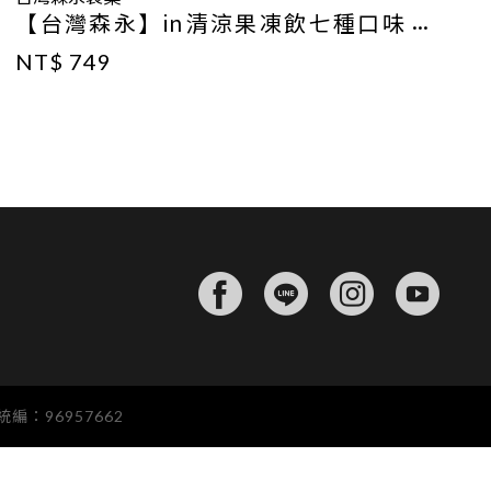
【台灣森永】in清涼果凍飲七種口味
★24入組★
NT$ 749
編：96957662