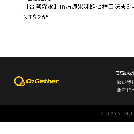
【台灣森永】in清涼果凍飲七種口味★6
入組★
NT$ 265
認識我
關於我
服務條
© 2020 All Rig