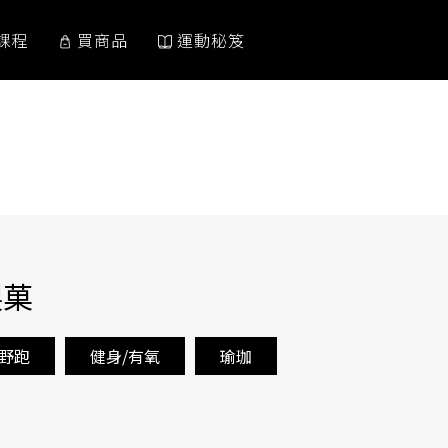
課程
買商品
運動秘笈
製菓
越野跑
健身/有氧
瑜珈