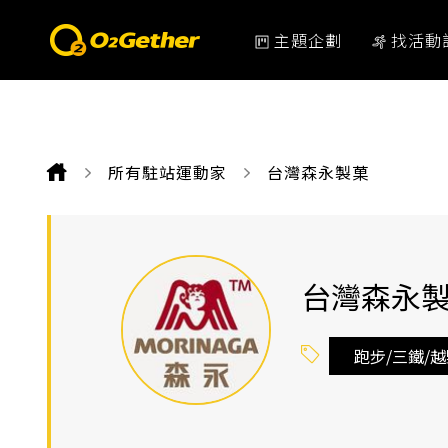
主題企劃
找活動
所有駐站運動家
CURRENT:
台灣森永製菓
台灣森永
跑步/三鐵/