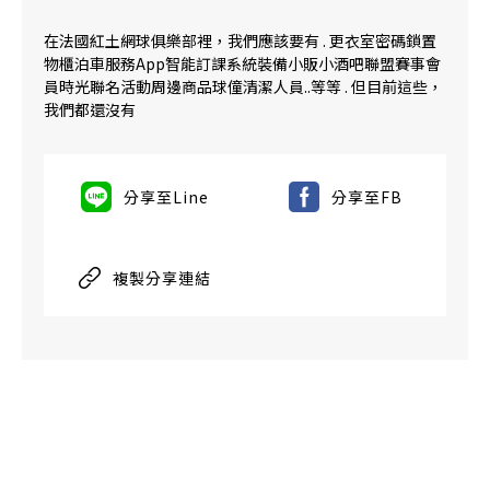
在法國紅土網球俱樂部裡，我們應該要有 . 更衣室密碼鎖置
物櫃泊車服務App智能訂課系統裝備小販小酒吧聯盟賽事會
員時光聯名活動周邊商品球僮清潔人員..等等 . 但目前這些，
我們都還沒有
分享至Line
分享至FB
複製分享連結