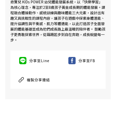
奇寶兒 KIDs POWER 幼兒體能發展系統，以「快樂學習」
為核心理念，專注於2至8歲孩子黃金成長期的體能發展。課
程融合體操動作、感統訓練與趣味體能三大元素，設計出有
趣又具挑戰性的課程內容，讓孩子在遊戲中探索身體潛能、
提升協調性與平衡感、肌力等體適能，以此打造孩子全面發
展的體能基礎並成為他們成長路上最溫暖的陪伴者。 鼓勵孩
子更勇敢探索世界，從蹣跚起步到自在奔跑，成長蛻變每一
步。
分享至Line
分享至FB
複製分享連結