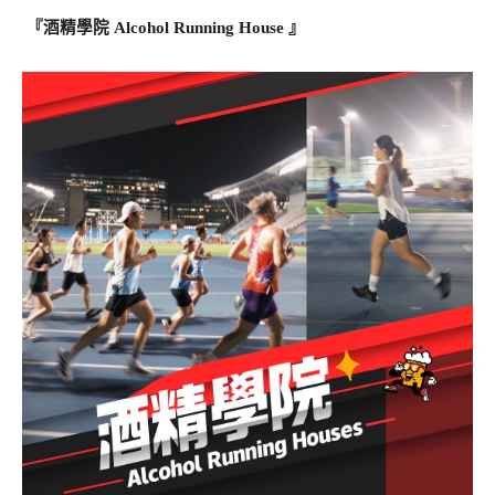
 『酒精學院 Alcohol Running House 』