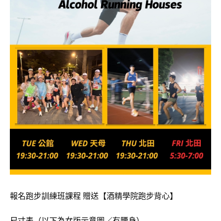
報名跑步訓練班課程 贈送【酒精學院跑步背心】
尺寸表（以下為女版示意圖／有腰身）