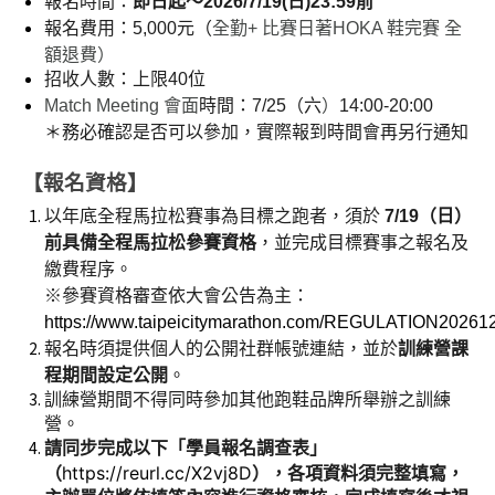
報名時間：
即日起～2026/7/19(日)23:59前
報名費用：5,000元（
全勤+ 比賽日著HOKA 鞋完賽 全
額退費）
招收人數：上限40位
Match Meeting 會面
時間：7/25（六
）
14:00-20:00
＊
務必確認是否可以參加，實際報到時間會再另行通知
【報名資格】
以年底全程馬拉松賽事為目標之跑者，須於 
7/19（日）
前具備全程馬拉松參賽資格
，並完成目標賽事之報名及
繳費程序。 
※參賽資格審查依大會公告為主：
https://www.taipeicitymarathon.com/REGULATION20261
報名時須提供個人的公開社群帳號連結，並於
訓練營課
程期間設定公開
。
訓練營期間不得同時參加其他跑鞋品牌所舉辦之訓練
營。
請同步完成以下「學員報名調查表」
https://reurl.cc/X2vj8D
（
），各項資料須完整填寫，