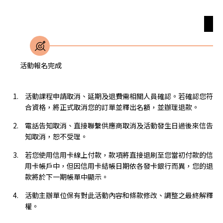
無
活動報名完成
活動課程申請取消、延期及退費需相關人員確認。若確認您符
合資格，將正式取消您的訂單並釋出名額，並辦理退款。
電話告知取消、直接聯繫供應商取消及活動發生日過後來信告
知取消，恕不受理。
若您使用信用卡線上付款，款項將直接退刷至您當初付款的信
用卡帳戶中，但因信用卡結帳日期依各發卡銀行而異，您的退
款將於下一期帳單中顯示。
活動主辦單位保有對此活動內容和條款修改、調整之最終解釋
權。