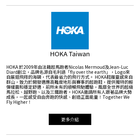
HOKA Taiwan
HOKA 於2009年由法籍超馬跑者Nicolas Mermoud及Jean-Luc
Diard創立，品牌名源自毛利語「fly over the earth」，Logo來
自展翅飛翔的海鷗，代表最省力的飛行方式。 HOKA鞋履靈感來自
群山，致力於開發適應高難度地形與賽事的超跑鞋，提供獨特的輕
彈緩震和穩定舒適，前所未有的順暢飛馳體驗，風靡全世界的超級
馬拉松、越野跑、以及三鐵跑者。HOKA邀請所有人跟著品牌大勢
成長，一起感受自由奔跑的快感、創造正面能量！Together We
Fly Higher！
更多介紹