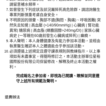
請留意補水頻率。
如曾發生下列症狀及狀況屬猝死高危險群，請諮詢醫生
專業判斷慎重考慮自身安全。
不明原因的頭暈、胸部不適(胸悶、胸痛)、呼吸困難| 突
然失去知覺 | 高血壓 (>140/90mmHg) | 心臟病 | 腎功能
異常| 糖尿病 | 高血脂 (總膽固醇>240mg/DI) | 家族心臟
病史 (一等親在60歲前發生心臟病或猝死) | 癲癇。
本人聲明：本人身體健康及有能力參加本活動，並經由
執業醫生確認本人之體適能合乎參加該活動。
必須遵循上述規定且遵守課表規則與教練指示，以上事
項如有未盡事宜，得隨時修訂之，本活動主辦單位星裕
國際股份有限公司保留修改、解釋及終止本活動之權
利。
完成報名之參加者，即視為已閱讀、瞭解並同意遵
守上述所有規範及聲明。 
退費辦法