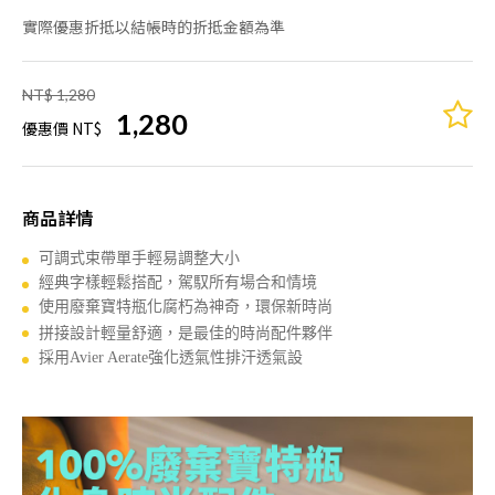
實際優惠折抵以結帳時的折抵金額為準
NT$ 1,280
1,280
優惠價 NT$
商品詳情
可調式束帶單手輕易調整大小
經典字樣輕鬆搭配，駕馭所有場合和情境
使用廢棄寶特瓶化腐朽為神奇，環保新時尚
拼接設計輕量舒適，是最佳的時尚配件夥伴
採用Avier Aerate
強化透氣性排汗透氣設