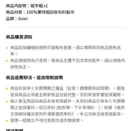
商品內容物：城市帽 x1
商品材質：100%寶特瓶回收布料製作
品牌：Avier
商品購買須知
商品因拍攝關係顏色可能略有差異，請以實際收到商品顏色為
準。
商品情境照為示意用，僅商品主體不包含其他配件，請以規格內
容物為主。
商品退費辦法、退貨限制說明
商品到貨享七天猶豫期之權益（註意！猶豫期非試用期），辦理
退貨商品必須是全新狀態且包裝完整，否則將會影響退貨權限。
個人衛生用品除商品本身有瑕疵外，未拆封商品仍享有七天猶豫
期之退貨權利。但已拆封 (如剪標、下水等情形…)，依據《通訊
交易解除權合理例外情事適用準則》，本公司無法接受退換貨。
發票一經開立不得任意更改或改開發票。
運送服務