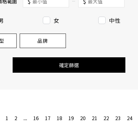
$
$
價格範圍
男
女
中性
型
品牌
確定篩選
1
2
...
16
17
18
19
20
21
22
23
24