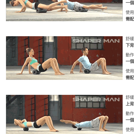
一個
使用
需配
舒緩
下背
動作
一個
使用
需配
舒緩
上背
動作
一個
使用