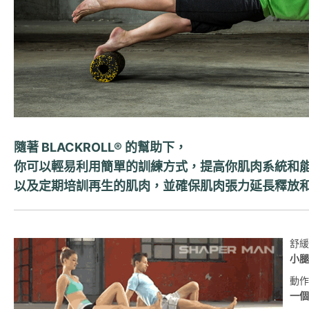
隨著 BLACKROLL® 的幫助下，
你可以輕易利用簡單的訓練方式，提高你肌肉系統和
以及定期培訓再生的肌肉，並確保肌肉張力延長釋放
舒緩
小腿
動作
一個