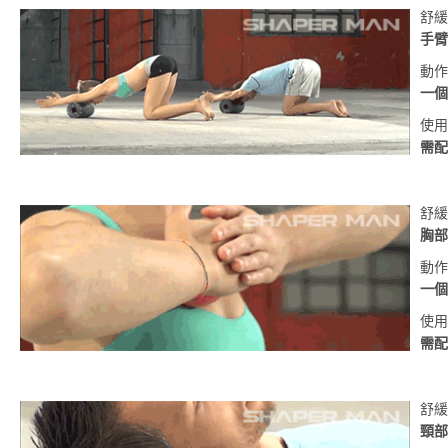
舒緩
手臂
動作
一個
使用
需配
舒緩
胸部
動作
一個
使用
需配
舒緩
頸部