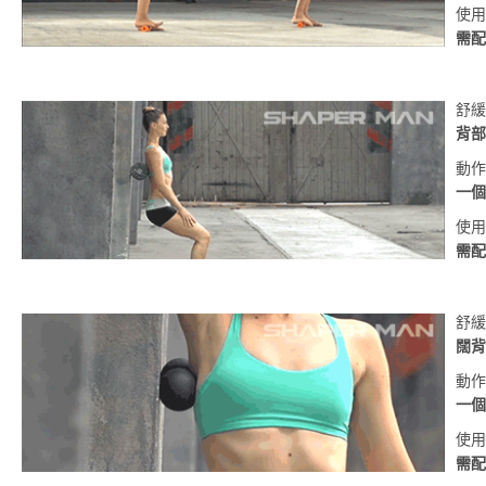
使用
需配
舒緩
背部
動作
一個
使用
需配
舒緩
闊背
動作
一個
使用
需配