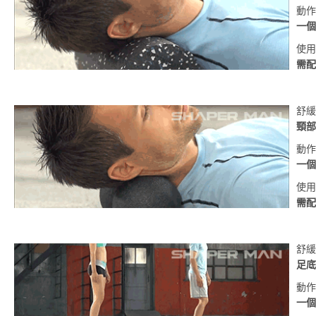
動作
一個
使用
需配
舒緩
頸部
動作
一個
使用
需配
舒緩
足底
動作
一個