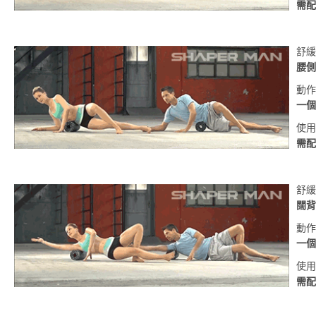
需配
舒緩
腰側
動作
一個
使用
需配
舒緩
闊背
動作
一個
使用
需配