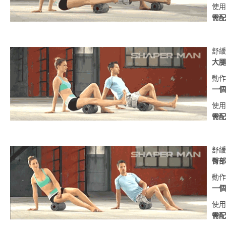
使用
需配
舒緩
大腿
動作
一個
使用
需配
舒緩
臀部
動作
一個
使用
需配