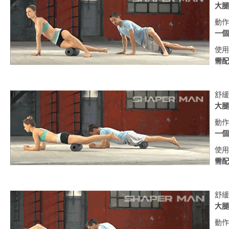
大腿
動作
一個
使用
需配
舒緩
大腿
動作
一個
使用
需配
舒緩
大腿
動作