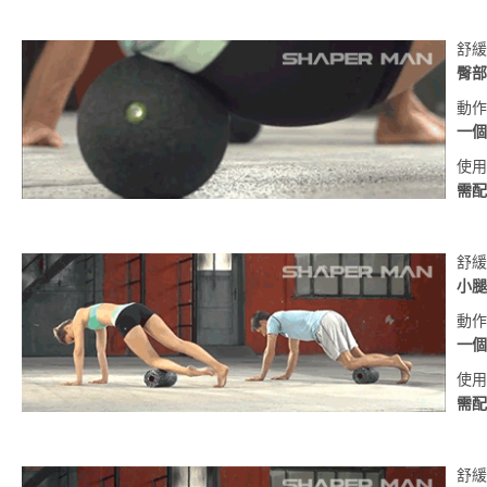
舒緩
臀部
動作
一個
使用
需配
舒緩
小腿
動作
一個
使用
需配
舒緩