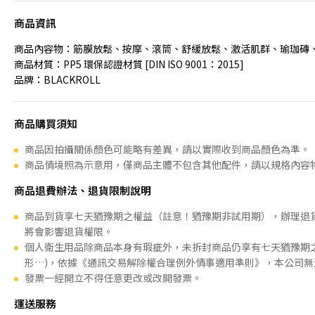
商品資訊
商品內容物：筋膜放鬆、按摩、滾筒、舒緩放鬆、激活肌群、瑜珈磚
商品材質：PP5 環保認證材質 [DIN ISO 9001：2015]
品牌：BLACKROLL
商品購買須知
商品因拍攝關係顏色可能略有差異，請以實際收到商品顏色為準。
商品情境照為示意用，僅商品主體不包含其他配件，請以規格內容
商品退費辦法、退貨限制說明
商品到貨享七天猶豫期之權益（註意！猶豫期非試用期），辦理退
將會影響退貨權限。
個人衛生用品除商品本身有瑕疵外，未拆封商品仍享有七天猶豫期之
形…)，依據《通訊交易解除權合理例外情事適用準則》，本公司無
發票一經開立不得任意更改或改開發票。
運送服務