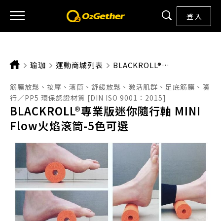
登 入
瑜珈
運動商城列表
CURRENT:
BLACKROLL®專業版迷你隨行軸 MINI FLOW火焰滾筒-5色可選
筋膜放鬆、按摩、滾筒、舒緩放鬆、激活肌群、足底筋膜、隨
行／PP5 環保認證材質 [DIN ISO 9001：2015]
BLACKROLL®專業版迷你隨行軸 MINI
Flow火焰滾筒-5色可選