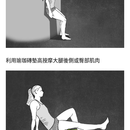
利用瑜珈磚墊高按摩大腿後側或臀部肌肉