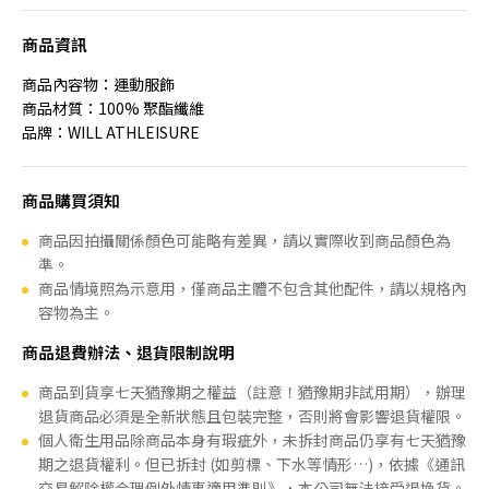
商品資訊
商品內容物：運動服飾
商品材質：100% 聚酯纖維
品牌：WILL ATHLEISURE
商品購買須知
商品因拍攝關係顏色可能略有差異，請以實際收到商品顏色為
準。
商品情境照為示意用，僅商品主體不包含其他配件，請以規格內
容物為主。
商品退費辦法、退貨限制說明
商品到貨享七天猶豫期之權益（註意！猶豫期非試用期），辦理
退貨商品必須是全新狀態且包裝完整，否則將會影響退貨權限。
個人衛生用品除商品本身有瑕疵外，未拆封商品仍享有七天猶豫
期之退貨權利。但已拆封 (如剪標、下水等情形…)，依據《通訊
交易解除權合理例外情事適用準則》，本公司無法接受退換貨。