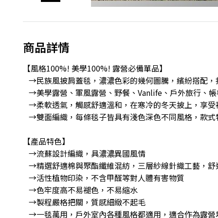
商品詳情
【風格100%! 美學100%! 露營必備單品】
→民族風披肩蓋毯，濃濃色彩的幾何圖騰，繽紛搭配，打造
→美學露營、軍風露營、野餐、Vanlife、戶外旅行、帳
→柔軟透氣，觸感舒適溫和，在寒冷的冬天披上，享受
→雙面編織，每條毯子皆具有淺色深色不同風格，款式
【產品特色】
→流蘇設計編織，具濃濃異國風情
→精選舒適棉與聚酯纖維混紡，三層紗線針織工藝，舒
→活性植物印染，不含甲醛等對人體有害物質
→色牢度高不易褪色，不易縮水
→製程嚴格把關，質感細緻不起毛
→一毯萬用，戶外室內各種風格都適用，適合作為露營