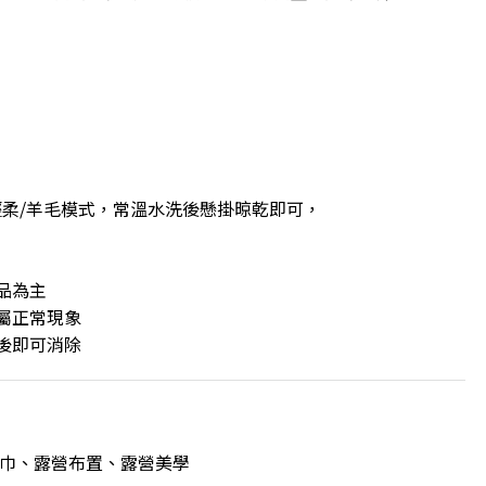
柔/羊毛模式，常溫水洗後懸掛晾乾即可，
品為主
屬正常現象
後即可消除
巾、露營布置、露營美學