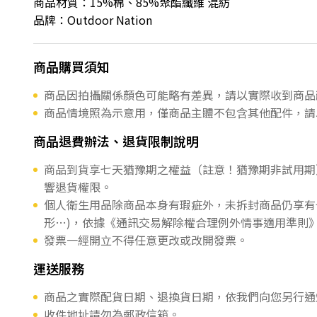
商品材質：15%棉、85%聚酯纖維 混紡
品牌：Outdoor Nation
商品購買須知
商品因拍攝關係顏色可能略有差異，請以實際收到商品
商品情境照為示意用，僅商品主體不包含其他配件，請
商品退費辦法、退貨限制說明
商品到貨享七天猶豫期之權益（註意！猶豫期非試用期
響退貨權限。
個人衛生用品除商品本身有瑕疵外，未拆封商品仍享有
形…)，依據《通訊交易解除權合理例外情事適用準則
發票一經開立不得任意更改或改開發票。
運送服務
商品之實際配貨日期、退換貨日期，依我們向您另行通
收件地址請勿為郵政信箱。