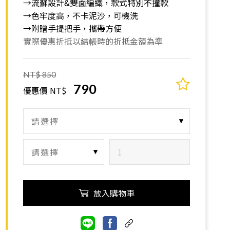
→流蘇設計&雙面編織，款式特別不撞款
→色牢度高，不卡泥沙，可機洗
→附贈手提把手，攜帶方便
實際優惠折抵以結帳時的折抵金額為準
NT$ 850
790
優惠價 NT$
放入購物車