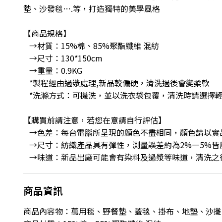
墊、沙發毯….等，打造獨特的美學風格
【商品規格】
→材質：15%棉、85%聚酯纖維 混紡
→尺寸：130*150cm
→重量：0.9KG
*製程經由過漿處理,新品較偏硬，清洗過後會變柔軟
*洗滌方式：可機洗，並以洗衣袋包覆，清洗時請選擇輕
【購買前請注意，若您在意請自行評估】
→色差：每台電腦所呈現的顏色不盡相同，顏色請以實
→尺寸：紡織產品具有彈性，測量誤差約為2%—5%皆
→味道：新品出廠可能會有染料及過漿等味道，清洗之
商品資訊
商品內容物：萬用毯、野餐墊、蓋毯、掛布、地墊、沙攤