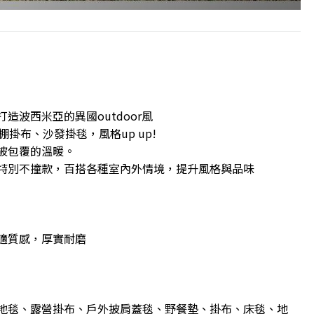
波西米亞的異國outdoor風
棚掛布、沙發掛毯，風格up up!
被包覆的溫暖。
特別不撞款，百搭各種室內外情境，提升風格與品味
適質感，厚實耐磨
地毯、露營掛布、戶外披肩蓋毯、野餐墊、掛布、床毯、地