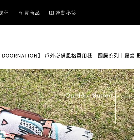
課程
買商品
運動秘笈
ENT:
TDOORNATION】 戶外必備風格萬用毯│圖騰系列│露營 