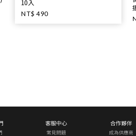
10入
NT$ 490
N
們
客服中心
合作夥伴
們
常見問題
成為供應商