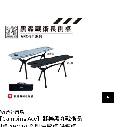
野樂戶外用品
Keep Rolling
【Camping Ace】野樂黑森戰術長
KeepRol
側桌 ARC-9T系列 露營桌 滑板桌