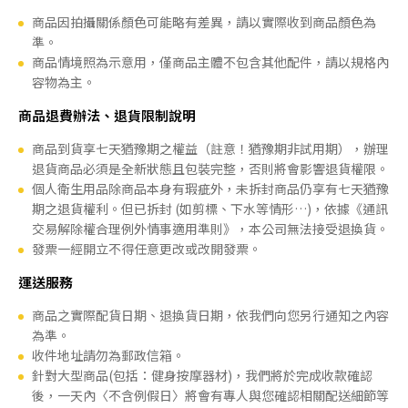
商品因拍攝關係顏色可能略有差異，請以實際收到商品顏色為
準。
商品情境照為示意用，僅商品主體不包含其他配件，請以規格內
容物為主。
商品退費辦法、退貨限制說明
商品到貨享七天猶豫期之權益（註意！猶豫期非試用期），辦理
退貨商品必須是全新狀態且包裝完整，否則將會影響退貨權限。
個人衛生用品除商品本身有瑕疵外，未拆封商品仍享有七天猶豫
期之退貨權利。但已拆封 (如剪標、下水等情形…)，依據《通訊
交易解除權合理例外情事適用準則》，本公司無法接受退換貨。
發票一經開立不得任意更改或改開發票。
運送服務
商品之實際配貨日期、退換貨日期，依我們向您另行通知之內容
為準。
收件地址請勿為郵政信箱。
針對大型商品(包括：健身按摩器材)，我們將於完成收款確認
後，一天內〈不含例假日〉將會有專人與您確認相關配送細節等