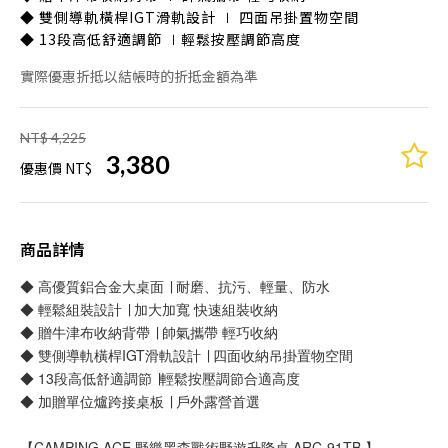
◆ 雙側導軌橫桿IGT滑軌設計 ∣ 四面吊掛置物空間
◆ 13段高低舒適調節 ∣輕鬆按壓調節高度
實際優惠折抵以結帳時的折抵金額為準
NT$ 4,225
3,380
優惠價 NT$
商品詳情
◆ 高優質鋁合金大桌面 ∣ 耐磨、抗污、輕量、防水
◆ 輕鬆組裝設計 ∣ 加大加寬 快速組裝收納
◆ 贈牛津布收納背帶 ∣ 帥氣攜帶 輕巧收納
◆ 雙側導軌橫桿IGT滑軌設計 ∣ 四面收納吊掛置物空間
◆ 13段高低舒適調節 ∣輕鬆按壓調節合適高度
◆ 加贈單位爐跨接桌板 ∣ 戶外露營首選
【CAMPING ACE 野樂黑森戰術野遊升降桌 ARC-91TB 】