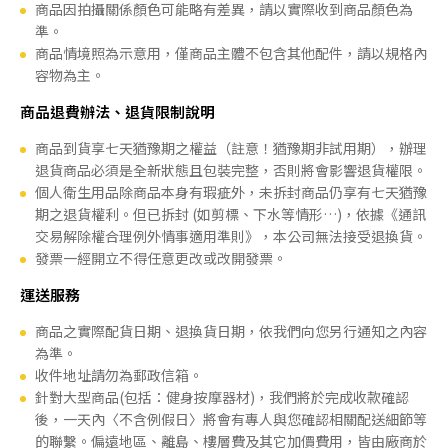
商品因拍攝關係顏色可能略有差異，請以實際收到商品顏色為
準。
商品情境照為示意用，僅商品主體不包含其他配件，請以規格內
容物為主。
商品退費辦法、退貨限制說明
商品到貨享七天猶豫期之權益（註意！猶豫期非試用期），辦理
退貨商品必須是全新狀態且包裝完整，否則將會影響退貨權限。
個人衛生用品除商品本身有瑕疵外，未拆封商品仍享有七天猶豫
期之退貨權利。但已拆封 (如剪標、下水等情形…)，依據《通訊
交易解除權合理例外情事適用準則》，本公司無法接受退換貨。
發票一經開立不得任意更改或改開發票。
運送服務
商品之實際配貨日期、退換貨日期，依我們向您另行通知之內容
為準。
收件地址請勿為郵政信箱。
針對大型商品(包括：健身按摩器材)，我們將於完成收款確認
後，一天內〈不含例假日〉將會有專人與您確認相關配送細節等
的聯繫。偏遠地區、離島、樓層費及其它加價費用，皆由廠商於