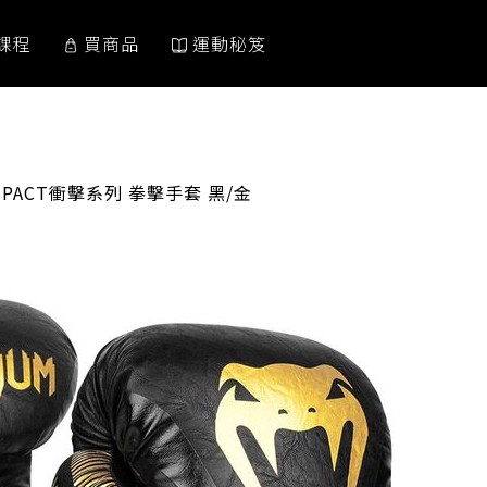
課程
買商品
運動秘笈
:
IMPACT衝擊系列 拳擊手套 黑/金