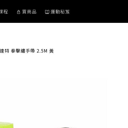
課程
買商品
運動秘笈
:
康達特 拳擊纏手帶 2.5M 黃