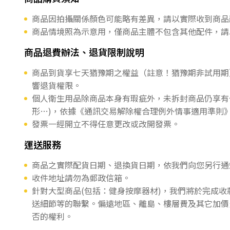
商品因拍攝關係顏色可能略有差異，請以實際收到商品
商品情境照為示意用，僅商品主體不包含其他配件，請
商品退費辦法、退貨限制說明
商品到貨享七天猶豫期之權益（註意！猶豫期非試用期
響退貨權限。
個人衛生用品除商品本身有瑕疵外，未拆封商品仍享有
形…)，依據《通訊交易解除權合理例外情事適用準則
發票一經開立不得任意更改或改開發票。
運送服務
商品之實際配貨日期、退換貨日期，依我們向您另行通
收件地址請勿為郵政信箱。
針對大型商品(包括：健身按摩器材)，我們將於完成
送細節等的聯繫。偏遠地區、離島、樓層費及其它加價
否的權利。