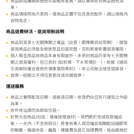
商品因拍攝關係顏色可能略有差異，請以實際收到商品顏色為
準。
商品情境照為示意用，僅商品主體不包含其他配件，請以規格內
容物為主。
商品退費辦法、退貨限制說明
商品到貨享七天猶豫期之權益（註意！猶豫期非試用期），辦理
退貨商品必須是全新狀態且包裝完整，否則將會影響退貨權限。
個人衛生用品除商品本身有瑕疵外，未拆封商品仍享有七天猶豫
期之退貨權利。但已拆封 (如剪標、下水等情形…)，依據《通訊
交易解除權合理例外情事適用準則》，本公司無法接受退換貨。
發票一經開立不得任意更改或改開發票。
運送服務
商品之實際配貨日期、退換貨日期，依我們向您另行通知之內容
為準。
收件地址請勿為郵政信箱。
針對大型商品(包括：健身按摩器材)，我們將於完成收款確認
後，一天內〈不含例假日〉將會有專人與您確認相關配送細節等
的聯繫。偏遠地區、離島、樓層費及其它加價費用，皆由廠商於